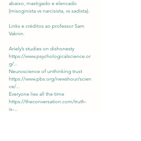
abaixo, mastigado e elencado 
(misoginista vs narcisista, vs sadista).
Links e créditos ao professor Sam 
Vaknin.
Ariely’s studies on dishonesty 
https://www.psychologicalscience.or
g/
...
Neuroscience of unthinking trust 
https://www.pbs.org/newshour/scien
ce/
...
Everyone lies all the time 
https://theconversation.com/truth-
is-
...
We trust everyone all the time 
https://hbr.org/2009/06/rethinking-
trust
trust