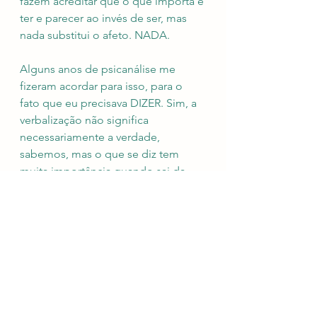
fazem acreditar que o que importa é 
ter e parecer ao invés de ser, mas 
nada substitui o afeto. NADA.
Alguns anos de psicanálise me 
fizeram acordar para isso, para o 
fato que eu precisava DIZER. Sim, a 
verbalização não significa 
necessariamente a verdade, 
sabemos, mas o que se diz tem 
muita importância quando sai da 
boca de pessoas de valor, e aí seu 
peso é monumental. E tal peso não 
é traduzido pela quantidade de 
vezes em que se diz algo relevante, 
mas pela maneira, pela condição 
em que se diz.
Acredito muito na força das palavras 