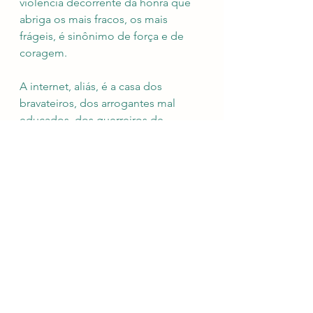
violência decorrente da honra que 
abriga os mais fracos, os mais 
frágeis, é sinônimo de força e de 
coragem.
A internet, aliás, é a casa dos 
bravateiros, dos arrogantes mal 
educados, dos guerreiros de 
teclado, que não resistiriam a um 
olhar direto em seus olhos, quanto 
mais a um tapa. Na Internet todos 
são bravos, rápidos em suas 
ofensas, alfas digitando 
impropérios e xingamentos, muitas 
vezes com "c". O homem estóico e 
real, jamais se abala com isso, é 
preciso que saibam.
E então? Por quem e por que vocês 