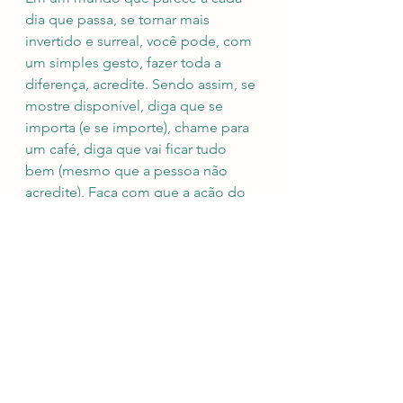
dia que passa, se tornar mais 
invertido e surreal, você pode, com 
um simples gesto, fazer toda a 
diferença, acredite. Sendo assim, se 
mostre disponível, diga que se 
importa (e se importe), chame para 
um café, diga que vai ficar tudo 
bem (mesmo que a pessoa não 
acredite). Faça com que a ação do 
tempo seja mais imperceptível para 
quem tem dias intermináveis. 
Um dia, quando menos esperar, 
pode ser você a precisar daquela 
mão redentora. Daqueles 15 
minutos de ouvidos sinceros. A vida 
dá voltas, e carecemos, acima de 
tudo, de afeto. Não de um novo 