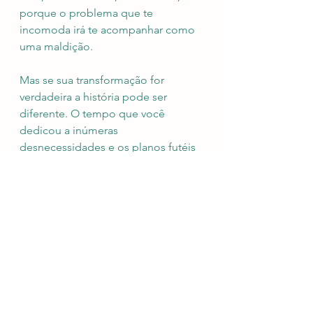
porque o problema que te 
incomoda irá te acompanhar como 
uma maldição. 
Mas se sua transformação for 
verdadeira a história pode ser 
diferente. O tempo que você 
dedicou a inúmeras 
desnecessidades e os planos futéis 
para ter coisas que você achou que 
precisava se transformam em 
objetivos mais nobres como ajudar 
a quem carece. Aí então você ouve 
novamente a sua própria voz, aquela 
mesma que fora sufocada por você 
próprio e abafada por pretensões, 
pessoas e projetos que você jamais 
deveria ter valorizado. 