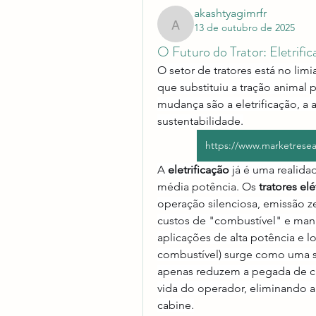
akashtyagimrfr
13 de outubro de 2025
akashtyagimrfr
O Futuro do Trator: Eletrifi
O setor de tratores está no lim
que substituiu a tração animal p
mudança são a eletrificação, a
sustentabilidade.
https://www.marketresea
A 
eletrificação
 já é uma realida
média potência. Os 
tratores elé
operação silenciosa, emissão z
custos de "combustível" e manu
aplicações de alta potência e 
combustível) surge como uma so
apenas reduzem a pegada de c
vida do operador, eliminando a 
cabine.