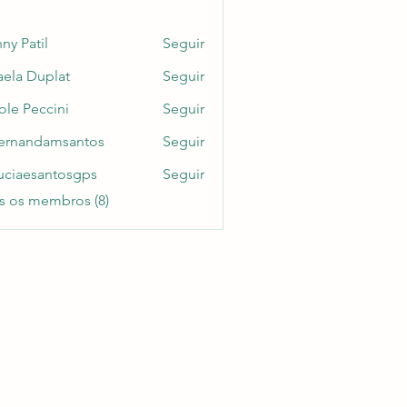
ny Patil
Seguir
aela Duplat
Seguir
Duplat
ole Peccini
Seguir
ernandamsantos
Seguir
ndamsantos
uciaesantosgps
Seguir
esantosgps
s os membros (8)