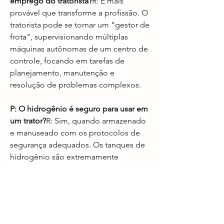
emprego do tratorista?
R: É mais 
provável que transforme a profissão. O 
tratorista pode se tornar um "gestor de 
frota", supervisionando múltiplas 
máquinas autônomas de um centro de 
controle, focando em tarefas de 
planejamento, manutenção e 
resolução de problemas complexos.
P: O hidrogênio é seguro para usar em 
um trator?
R: Sim, quando armazenado 
e manuseado com os protocolos de 
segurança adequados. Os tanques de 
hidrogênio são extremamente 
resistentes e os sistemas possuem 
válvulas de segurança e sensores para 
detectar qualquer vazamento, 
tornando-os tão seguros quanto outras 
formas de armazenamento de energia.