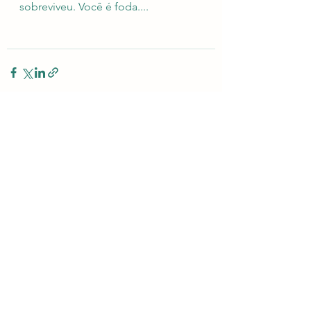
sobreviveu. Você é foda....
Ver tudo
Posts recentes