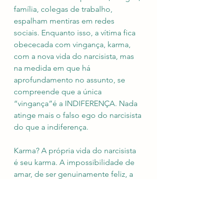
família, colegas de trabalho, 
espalham mentiras em redes 
sociais. Enquanto isso, a vítima fica 
obececada com vingança, karma, 
com a nova vida do narcisista, mas 
na medida em que há 
aprofundamento no assunto, se 
compreende que a única 
“vingança”é a INDIFERENÇA. Nada 
atinge mais o falso ego do narcisista 
do que a indiferença.
Karma? A própria vida do narcisista 
é seu karma. A impossibilidade de 
amar, de ser genuinamente feliz, a 
paranoia frequentemente 
desenvolvida pelo mal que fez a 
tantas pessoas de quem roubou, de 