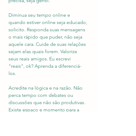
precisa, seja gentil. 
Diminua seu tempo online e 
quando estiver online seja educado, 
solicito. Responda suas mensagens 
o mais rápido que puder, não seja 
aquele cara. Cuide de suas relações 
sejam elas quais forem. Valorize 
seus reais amigos. Eu escrevi 
"reais", ok? Aprenda a diferenciá-
los. 
Acredite na lógica e na razão. Não 
perca tempo com debates ou 
discussões que não são produtivas. 
Existe espaço e momento para a 
emoção, mas ela deve ser 
controlada por você e não o 
contrário.