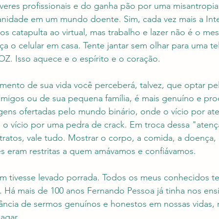
eres profissionais e do ganha pão por uma misantropia 
 sanidade em um mundo doente. Sim, cada vez mais a Inte
s catapulta ao virtual, mas trabalho e lazer não é o m
 o celular em casa. Tente jantar sem olhar para uma te
Z. Isso aquece e o espírito e o coração.
nto de sua vida você perceberá, talvez, que optar pel
amigos ou de sua pequena família, é mais genuíno e pro
gens ofertadas pelo mundo binário, onde o vício por at
o vício por uma pedra de crack. Em troca dessa "atençã
ratos, vale tudo. Mostrar o corpo, a comida, a doença, 
es eram restritas a quem amávamos e confiávamos.
 tivesse levado porrada. Todos os meus conhecidos te
Há mais de 100 anos Fernando Pessoa já tinha nos ens
rtância de sermos genuínos e honestos em nossas vidas
agar. 