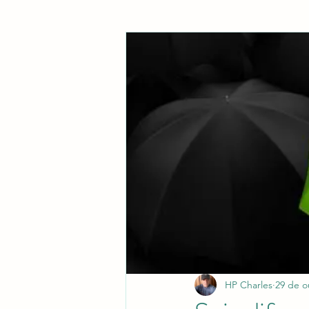
HP Charles
29 de o