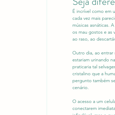
Seja difer
É incrível como em 
cada vez mais pareci
músicas asnáticas. A
os mau gostos e as 
ao raso, ao descartáv
Outro dia, ao entra
estariam urinando na
praticaria tal selv
cristalino que a hu
pergunto também se
cenário. 
O acesso a um celula
conectarem imediat