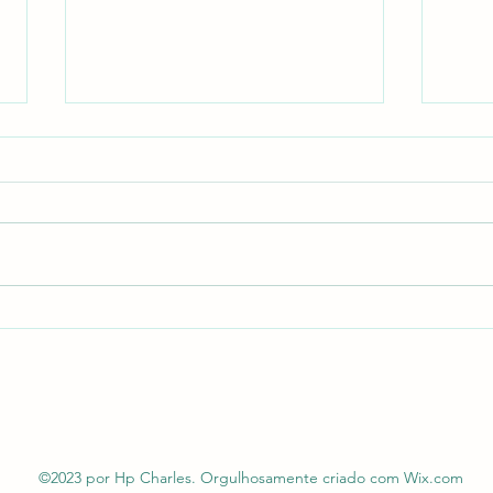
Por que vítimas frequentemente
O div
acreditam que narcisistas seriam
narci
bissexuais ou gays não
declarados?
©2023 por Hp Charles. Orgulhosamente criado com Wix.com