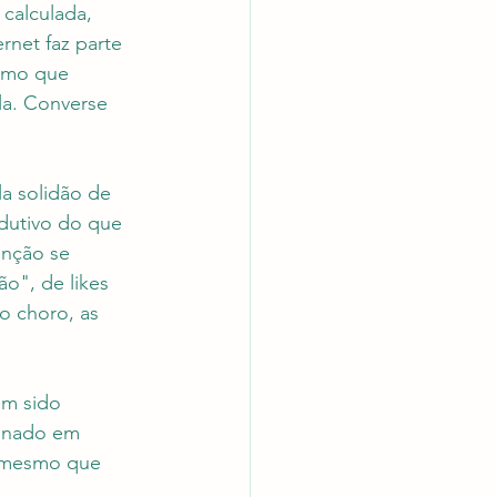
calculada, 
rnet faz parte 
esmo que 
la. Converse 
a solidão de 
dutivo do que 
enção se 
o", de likes 
o choro, as 
m sido 
inado em 
, mesmo que 