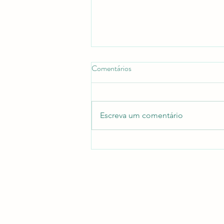
Comentários
Escreva um comentário
Gravidez. O fim da relação para
um narcisista.