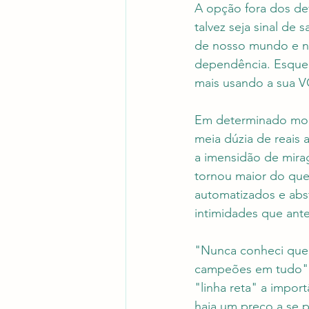
A opção fora dos dev
talvez seja sinal de
de nosso mundo e no
dependência. Esqueça
mais usando a sua VO
Em determinado mome
meia dúzia de reais 
a imensidão de mira
tornou maior do que 
automatizados e abst
intimidades que ant
"Nunca conheci quem
campeões em tudo". 
"linha reta" a impo
haja um preço a se p