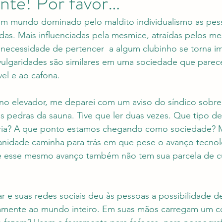
ente! Por favor…
um mundo dominado pelo maldito individualismo as pes
das. Mais influenciadas pela mesmice, atraídas pelos m
 necessidade de pertencer  a algum clubinho se torna im
vulgaridades são similares em uma sociedade que parece
el e ao cafona. 
r no elevador, me deparei com um aviso do síndico sobr
s pedras da sauna. Tive que ler duas vezes. Que tipo de
ageria? A que ponto estamos chegando como sociedade? 
manidade caminha para trás em que pese o avanço tecnol
 esse mesmo avanço também não tem sua parcela de c
r e suas redes sociais deu às pessoas a possibilidade de
amente ao mundo inteiro. Em suas mãos carregam um 