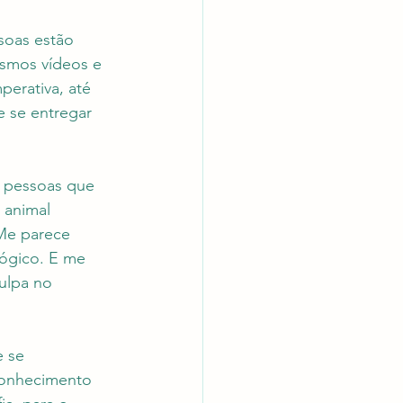
soas estão 
esmos vídeos e 
perativa, até 
 se entregar 
e pessoas que 
 animal 
Me parece 
ógico. E me 
ulpa no 
 se 
conhecimento 