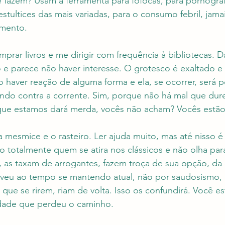
e fazem? Usam a ferramenta para fofocas, para pornograf
tultices das mais variadas, para o consumo febril, jamai
imento.
prar livros e me dirigir com frequência à bibliotecas. D
 e parece não haver interesse. O grotesco é exaltado e 
iso haver reação de alguma forma e ela, se ocorrer, será 
ndo contra a corrente. Sim, porque não há mal que dur
ue estamos dará merda, vocês não acham? Vocês estão
 mesmice e o rasteiro. Ler ajuda muito, mas até nisso é
totalmente quem se atira nos clássicos e não olha para
 as taxam de arrogantes, fazem troça de sua opção, da 
veu ao tempo se mantendo atual, não por saudosismo, 
o que se rirem, riam de volta. Isso os confundirá. Você es
dade que perdeu o caminho.