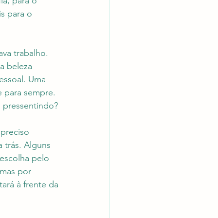
ia, para o 
s para o 
ava trabalho. 
a beleza 
pessoal. Uma 
e para sempre. 
 pressentindo? 
 preciso 
 trás. Alguns 
escolha pelo 
mas por 
tará à frente da 