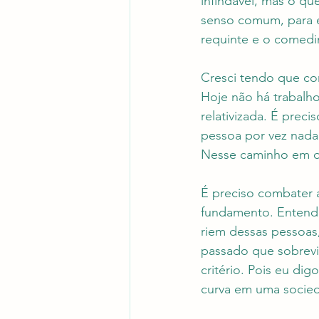
infindável, mas o qu
senso comum, para es
requinte e o comed
Cresci tendo que com
Hoje não há trabalho
relativizada. É prec
pessoa por vez nada
Nesse caminho em q
É preciso combater a
fundamento. Entendo 
riem dessas pessoas,
passado que sobrevi
critério. Pois eu dig
curva em uma socie