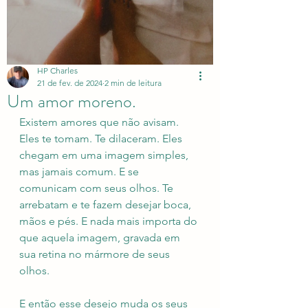
HP Charles
21 de fev. de 2024
2 min de leitura
Um amor moreno.
Existem amores que não avisam. 
Eles te tomam. Te dilaceram. Eles 
chegam em uma imagem simples, 
mas jamais comum. E se 
comunicam com seus olhos. Te 
arrebatam e te fazem desejar boca, 
mãos e pés. E nada mais importa do 
que aquela imagem, gravada em 
sua retina no mármore de seus 
olhos. 
E então esse desejo muda os seus 